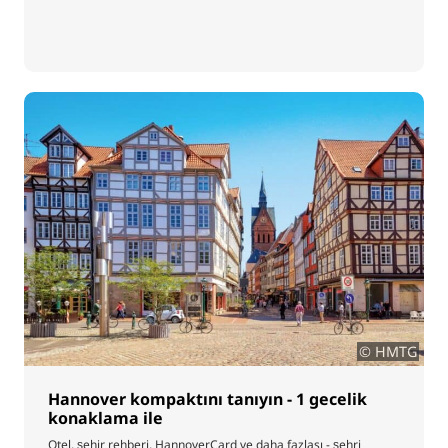
© HMTG
Hannover kompaktını tanıyın - 1 gecelik
konaklama ile
Otel, şehir rehberi, HannoverCard ve daha fazlası - şehri