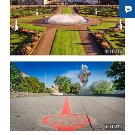
© HMTG
© HMTG