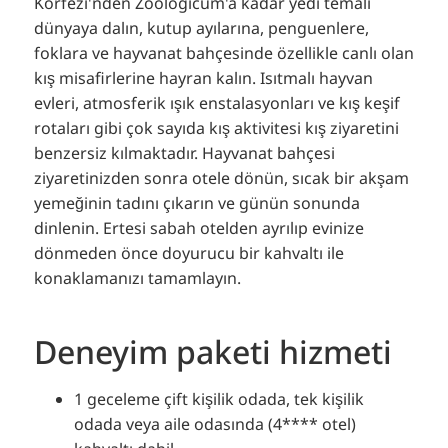
Körfezi'nden Zoologicum'a kadar yedi temalı
dünyaya dalın, kutup ayılarına, penguenlere,
foklara ve hayvanat bahçesinde özellikle canlı olan
kış misafirlerine hayran kalın.
Isıtmalı hayvan
evleri, atmosferik ışık enstalasyonları ve kış keşif
rotaları gibi çok sayıda kış aktivitesi kış ziyaretini
benzersiz kılmaktadır. Hayvanat bahçesi
ziyaretinizden sonra otele dönün, sıcak bir akşam
yemeğinin tadını çıkarın ve günün sonunda
dinlenin. Ertesi sabah otelden ayrılıp evinize
dönmeden önce doyurucu bir kahvaltı ile
konaklamanızı tamamlayın.
Deneyim paketi hizmeti
1 geceleme çift kişilik odada, tek kişilik
odada veya aile odasında (4
*
*** otel)