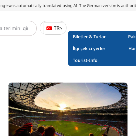
page was automatically translated using AI. The German version is authorit
TR
Biletler & Turlar
Pak
İlgi çekici yerler
Han
Tourist-Info