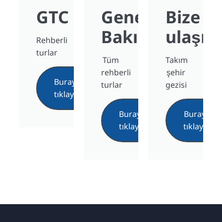
GTC
Genel
Bize
Bakış
ulaşın
Rehberli
turlar
Tüm
Takım
rehberli
şehir
Buraya
turlar
gezisi
tıklayın
Buraya
Buraya
tıklayın
tıklayın