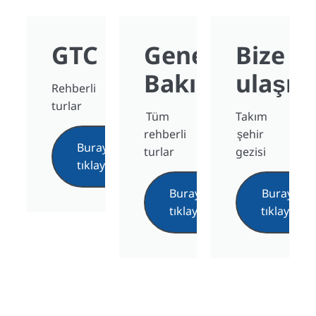
GTC
Genel
Bize
Bakış
ulaşın
Rehberli
turlar
Tüm
Takım
rehberli
şehir
Buraya
turlar
gezisi
tıklayın
Buraya
Buraya
tıklayın
tıklayın