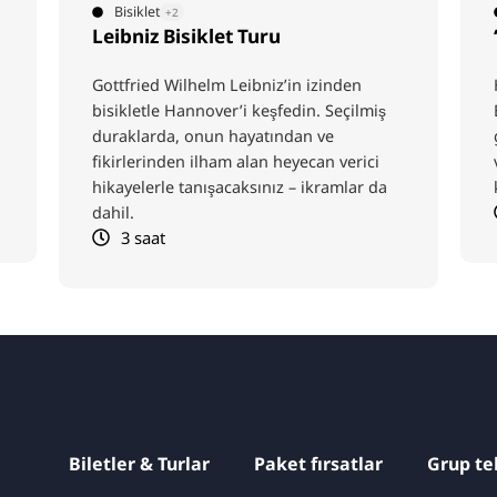
Bisiklet
+2
“Sportif Hannover” bisiklet turu”
Hannover'in spor dünyasında dolaşın:
Bundesliga'dan trend sporlara kadar
geleneksel kulüpleri, modern arenaları
ve heyecan verici spor hikayelerini
keşfedin.
3,5 saat
Biletler & Turlar
Paket fırsatlar
Grup tek