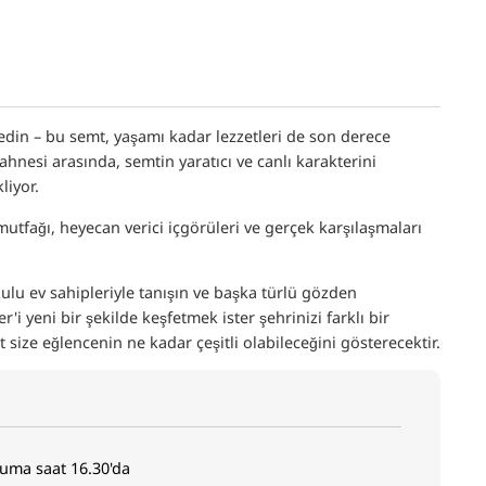
edin – bu semt, yaşamı kadar lezzetleri de son derece
 sahnesi arasında, semtin yaratıcı ve canlı karakterini
liyor.
mutfağı, heyecan verici içgörüleri ve gerçek karşılaşmaları
ulu ev sahipleriyle tanışın ve başka türlü gözden
r'i yeni bir şekilde keşfetmek ister şehrinizi farklı bir
size eğlencenin ne kadar çeşitli olabileceğini gösterecektir.
m
Cuma saat 16.30'da