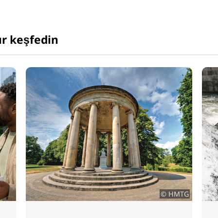
ur keşfedin
MTG
DWV&Kıyı