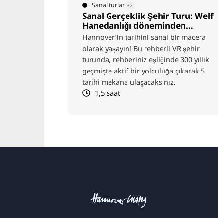
Bisiklet
+2
Turu: Welf
Leibniz Bisiklet Turu
en
ir macera
Gottfried Wilhelm Leibniz’in izinden
VR şehir
bisikletle Hannover’i keşfedin. Seçilmiş
 300 yıllık
duraklarda, onun hayatından ve
çıkarak 5
fikirlerinden ilham alan heyecan verici
hikayelerle tanışacaksınız – ikramlar da
dahil.
3 saat