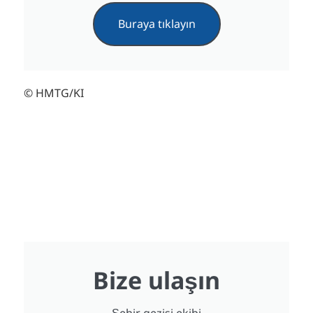
Buraya tıklayın
© HMTG/KI
Bize ulaşın
Şehir gezisi ekibi