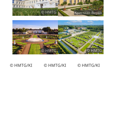
© HMTG
Кристиан Вирва
© HMTG
© HMTG
© HMTG/KI
© HMTG/KI
© HMTG/KI