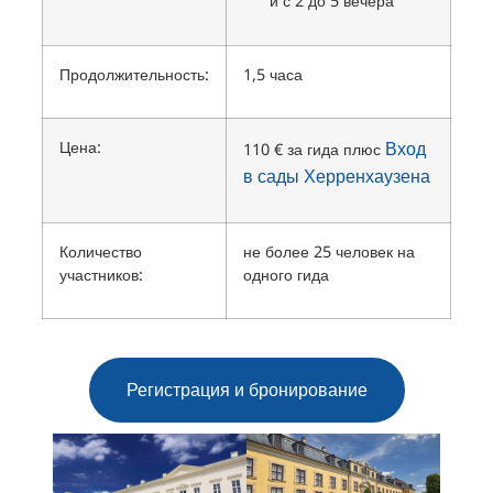
и с 2 до 5 вечера
Продолжительность:
1,5 часа
Цена:
Вход
110 € за гида плюс
в сады Херренхаузена
Количество
не более 25 человек на
участников:
одного гида
Регистрация и бронирование