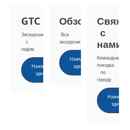
GTC
Обзор
Свяжи
с
Экскурсии
Все
нами
с
экскурсии
гидом
Командная
Нажмите
поездка
Нажмите
здесь
по
здесь
городу
Нажмите
здесь