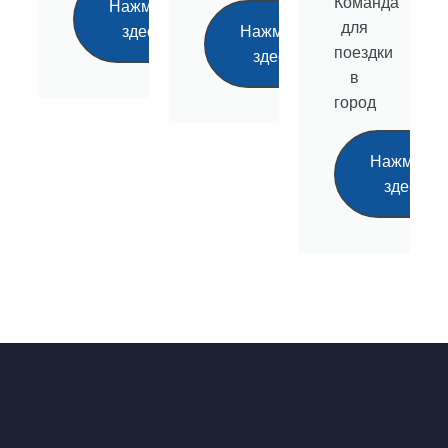
Команда
Нажмите
для
здесь
Нажмите
поездки
здесь
в
город
Нажмите
здесь