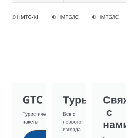
© HMTG/KI
© HMTG/KI
© HMTG/KI
GTC
Туры
Свяжи
с
Туристические
Все с
нами
пакеты
первого
взгляда