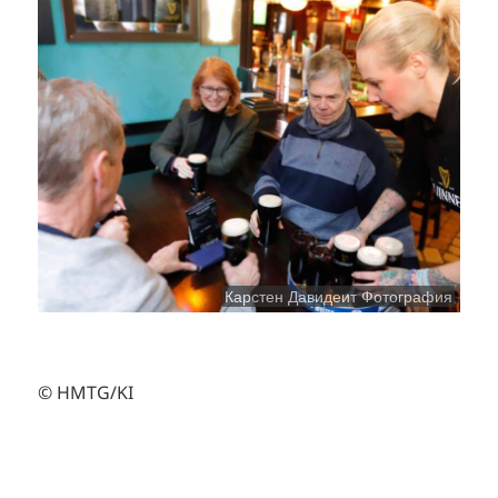
Карстен Давидеит Фотография
© HMTG/KI