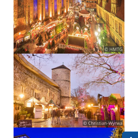
© HMTG
© Christian-Wyrwa