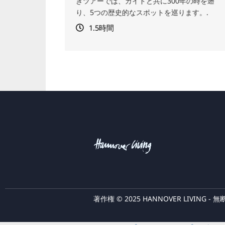
00年の時を遡
巡りましょう。厳選された各スポットでは
巡ります。.
彼の生涯や思想にまつわる興味深い物語に
れることができます。軽食もご用意してい
す。.
3時間
著作権 © 2025 HANNOVER LIVING