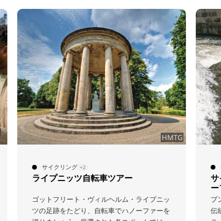
MTG
DWV&Inshore
サイクリング
+2
サイクルツアー “スポーティ・ハノ
ーファー”
ッ
ブンデスリーガからトレンドスポーツまで、
を
伝統的なクラブ、近代的な競技場、エキサイ