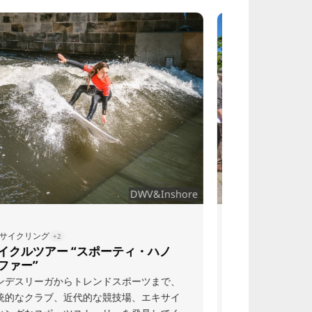
アート＆カルチャー
近隣地域
+1
+1
ライプニッツ・ツアー - 多神教徒を
飯能市！北
追って
ゴットフリート・ヴィルヘルム・ライプニッ
飯能(ver)
ツの視点からハノーファーを発見しましょ
ーでは、ノル