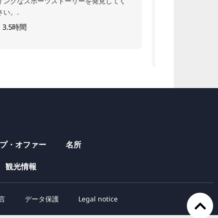
う。ヨーロッパを代表する偉大な思想家の一
厳選されたお
人の生涯、思考、そして思想について、興味
ンの本当の見
深い洞察に満ちたコンパクトな街歩きツアー
す。.
3時間
です
2時間
プ・オファー
名所
観光情報
言
データ保護
Legal notice