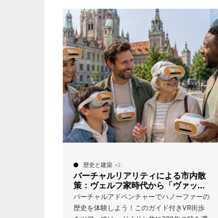
H
サイクリング
+2
よる市内散
ライプニッツ自転車ツアー
「ヴァッサ
ーファーの
ハノーファーの
ゴットフリート・ヴィルヘルム・ライプニ
付きVR街歩
ツの足跡をたどり、自転車でハノーファー