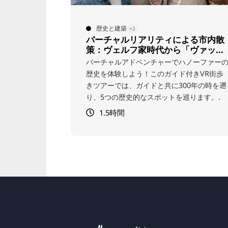
自然
+2
よる市内散
ライプニッツ自転車ツアー
「ヴァッサ
ーファーの
ハノーファーの
ゴットフリート・ヴィルヘルム・ライプニ
付きVR街歩
ツの足跡をたどり、自転車でハノーファー
00年の時を遡
巡りましょう。厳選された各スポットでは
巡ります。.
彼の生涯や思想にまつわる興味深い物語に
れることができます。軽食もご用意してい
す。.
3時間