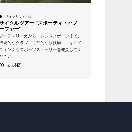
アート＆カルチャー
近隣地域
+1
+1
ライプニッツ・ツアー - 多神教徒を
飯能市！北
追って
ゴットフリート・ヴィルヘルム・ライプニッ
飯能(ver)
ツの視点からハノーファーを発見しましょ
ーでは、ノル
う。ヨーロッパを代表する偉大な思想家の一
厳選されたお
人の生涯、思考、そして思想について、興味
ンの本当の見
深い洞察に満ちたコンパクトな街歩きツアー
す。.
3時間
です
2時間