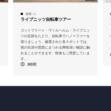
サイクリング
+2
サイクルツアー “スポーティ・ハノ
ーファー”
ッ
ブンデスリーガからトレンドスポーツまで、
を
伝統的なクラブ、近代的な競技場、エキサイ
、
ティングなスポーツストーリーを発見してく
触
ださい。.
ま
3.5時間