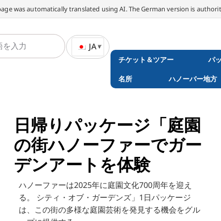
page was automatically translated using AI. The German version is authorit
JA
チケット＆ツアー
パ
名所
ハノーバー地方
日帰りパッケージ「庭園
の街ハノーファーでガー
デンアートを体験
ハノーファーは2025年に庭園文化700周年を迎え
る。
シティ・オブ・ガーデンズ」1日パッケージ
は、この街の多様な庭園芸術を発見する機会をグル