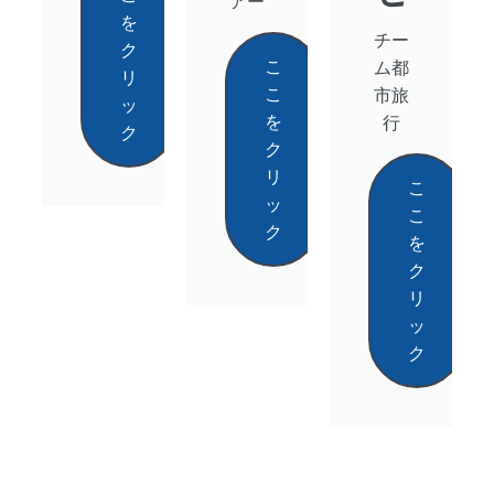
アー
を
チー
ク
こ
ム都
リ
こ
市旅
ッ
を
行
ク
ク
リ
こ
ッ
こ
ク
を
ク
リ
ッ
ク