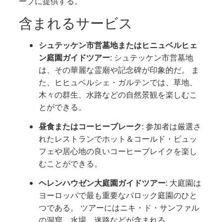
ープに提供する。
含まれるサービス
シュテッケン市営墓地またはヒニュベルヒェ
ン庭園ガイドツアー
:
シュテッケン市営墓地
は、その華麗な霊廟や記念碑が印象的だ。
ま
た、ヒヒュベルシェ・ガルテンでは、草地、
木々の群生、水路などの自然景観を楽しむこ
とができる。
昼食またはコーヒーブレーク
:
参加者は厳選さ
れたレストランでホット＆コールド・ビュッ
フェや居心地の良いコーヒーブレイクを楽し
むことができる。
ヘレンハウゼン大庭園ガイドツアー
:
大庭園は
ヨーロッパで最も重要なバロック庭園のひと
つである。
ツアーにはニキ・ド・サンファル
の洞窟、水場、迷路などが含まれる。