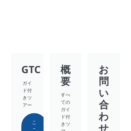
GTC
概
お
要
問
ガイ
い
ド付
すべ
きツ
合
ての
アー
ガイ
わ
ド付
こ
きツ
せ
こ