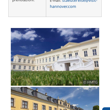
staedtereise@visit-
E-mail:
hannover.com
© HMTG