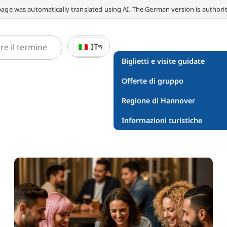
page was automatically translated using AI. The German version is authorit
IT
Biglietti e visite guidate
Offerte di gruppo
Regione di Hannover
Informazioni turistiche