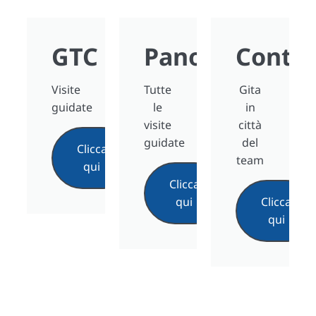
GTC
Panoramica
Contat
Visite
Tutte
Gita
guidate
le
in
visite
città
guidate
del
Clicca
team
qui
Clicca
qui
Clicca
qui