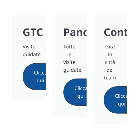
GTC
Panoramica
Contat
Visite
Tutte
Gita
guidate
le
in
visite
città
guidate
del
Clicca
team
qui
Clicca
qui
Clicca
qui