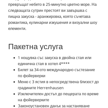
превръщат небето в 25-минутно цветно море. На
следващата сутрин престоят ви завършва с
пищна закуска - аранжировка, която съчетава
романтика, кулинарни изкушения и визуални шоу
елементи.
Пакетна услуга
1 нощувка със закуска в двойна стая или
единична стая в хотел 4****
Билет за 34-ото международно състезание
по фойерверки
Меню с 3 ястия в непосредствена близост до
градините Herrenhausen
Изключителен достъп до пещерата по време
на фойерверките
Законоустановен данък за настаняване