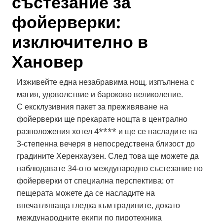
състезание за
фойерверки:
изключително в
Хановер
Изживейте една незабравима нощ, изпълнена с
магия, удоволствие и бароково великолепие.
С ексклузивния пакет за преживяване на
фойерверки ще прекарате нощта в централно
разположения хотел 4**** и ще се насладите на
3-степенна вечеря в непосредствена близост до
градините Херенхаузен. След това ще можете да
наблюдавате 34-ото международно състезание по
фойерверки от специална перспектива: от
пещерата можете да се насладите на
впечатляваща гледка към градините, докато
международните екипи по пиротехника