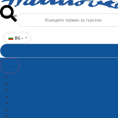
Търсене
BG
Билети и обиколки
Пакетни оферти
Групови оферти
Места за посещение
Регион Хановер
Настаняване
Туристическа информация