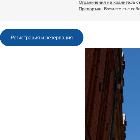
Ограничения на храните
За с
Препоръка
: Вземете със себ
Регистрация и резервация