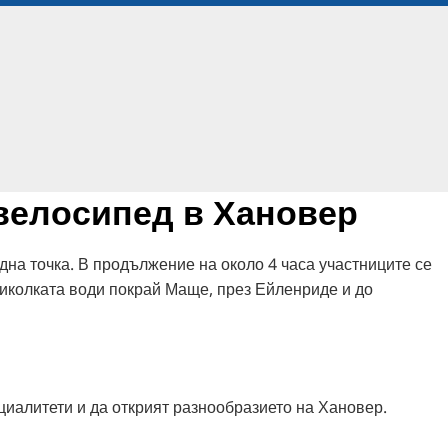
 велосипед в Хановер
дна точка. В продължение на около 4 часа участниците се
биколката води покрай Маще, през Ейленриде и до
циалитети и да открият разнообразието на Хановер.