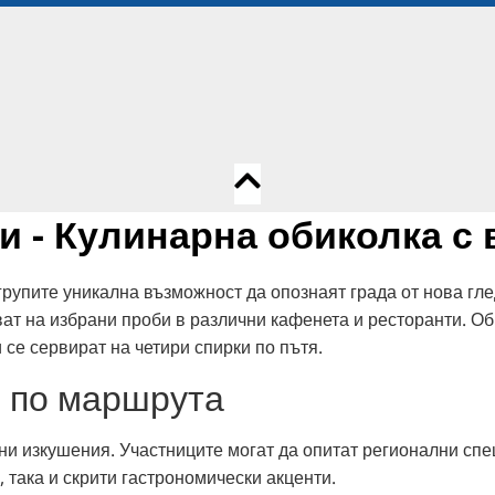
пи - Кулинарна обиколка с
рупите уникална възможност да опознаят града от нова гле
ват на избрани проби в различни кафенета и ресторанти. О
 се сервират на четири спирки по пътя.
 по маршрута
ни изкушения. Участниците могат да опитат регионални спе
така и скрити гастрономически акценти.