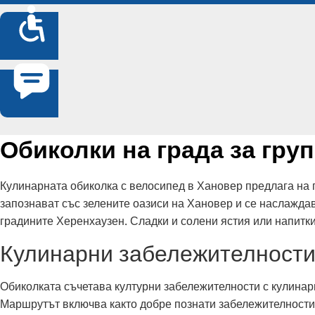
Обиколки на града за гру
Кулинарната обиколка с велосипед в Хановер предлага на г
запознават със зелените оазиси на Хановер и се наслажда
градините Херенхаузен. Сладки и солени ястия или напитки
Кулинарни забележителности
Обиколката съчетава културни забележителности с кулинар
Маршрутът включва както добре познати забележителности, 