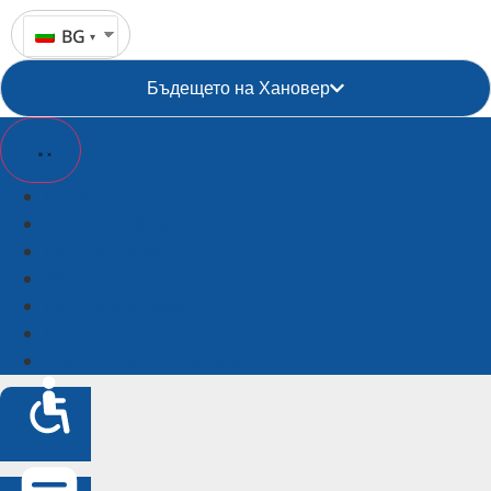
BG
Бъдещето на Хановер
Билети и обиколки
Пакетни оферти
Групови оферти
Места за посещение
Регион Хановер
Настаняване
Туристическа информация