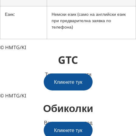
Език:
Немски език (само на английски език
при предварителна заявка по
телефона)
© HMTG/KI
GTC
Туристически пакети
Кликнете тук
© HMTG/KI
Обиколки
Всичко с един поглед
Кликнете тук