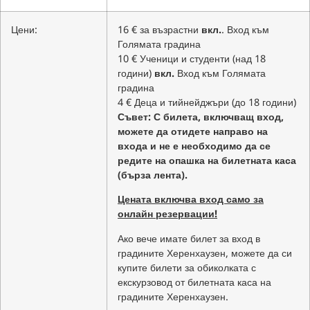
Цени:
16 € за възрастни
вкл.
. Вход към
Голямата градина
10 € Ученици и студенти (над 18
години)
вкл.
Вход към Голямата
градина
4 € Деца и тийнейджъри (до 18 години)
Съвет: С билета, включващ вход,
можете да отидете направо на
входа и не е необходимо да се
редите на опашка на билетната каса
(бърза лента).
Цената включва вход само за
онлайн резервации!
Ако вече имате билет за вход в
градините Херенхаузен, можете да си
купите билети за обиколката с
екскурзовод от билетната каса на
градините Херенхаузен.