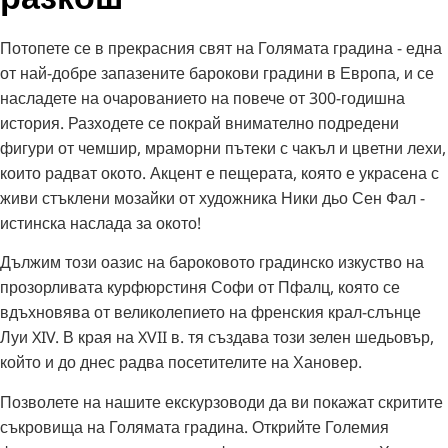
Потопете се в прекрасния свят на Голямата градина - една
от най-добре запазените барокови градини в Европа, и се
насладете на очарованието на повече от 300-годишна
история. Разходете се покрай внимателно подредени
фигури от чемшир, мраморни пътеки с чакъл и цветни лехи,
които радват окото. Акцент е пещерата, която е украсена с
живи стъклени мозайки от художника Ники дьо Сен Фал -
истинска наслада за окото!
Дължим този оазис на бароковото градинско изкуство на
прозорливата курфюрстиня Софи от Пфалц, която се
вдъхновява от великолепието на френския крал-слънце
Луи XIV. В края на XVII в. тя създава този зелен шедьовър,
който и до днес радва посетителите на Хановер.
Позволете на нашите екскурзоводи да ви покажат скритите
съкровища на Голямата градина. Открийте Големия