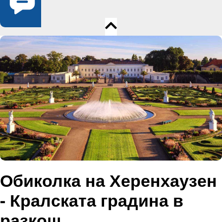
Обиколка на Херенхаузен
- Кралската градина в
разкош