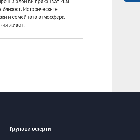
речни алеи ви приканват към
а близост. Историческите
ъзки и семейната атмосфера
ския живот.
Групови оферти