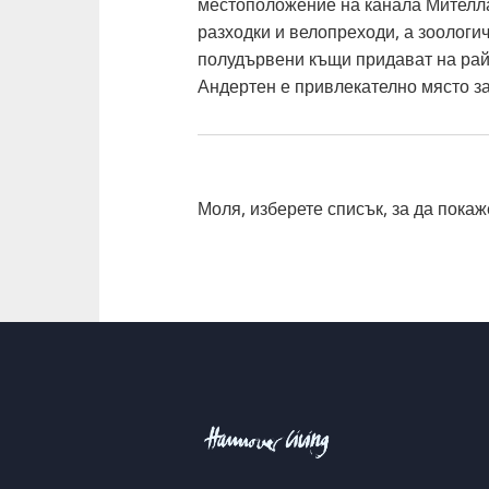
местоположение на канала Мителла
разходки и велопреходи, а зоологи
полудървени къщи придават на рай
Андертен е привлекателно място за
Моля, изберете списък, за да покаж