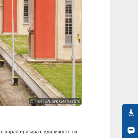
© HMTG/Lars Gerhardts
се характеризира с идиличното си