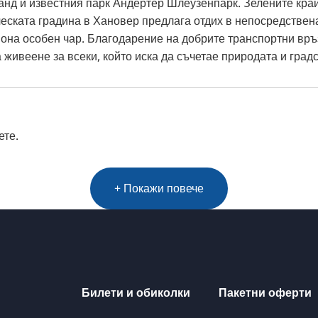
нд и известния парк Андертер Шлеузенпарк. Зелените край
ческата градина в Хановер предлага отдих в непосредствен
она особен чар. Благодарение на добрите транспортни вр
 живеене за всеки, който иска да съчетае природата и град
ете.
+ Покажи повече
Билети и обиколки
Пакетни оферти