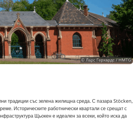
© Ларс Герхардс / HMTG
ни традиции със зелена жилищна среда. С пазара Stöcken,
време. Историческите работнически квартали се срещат с
фраструктура Щьокен е идеален за всеки, който иска да