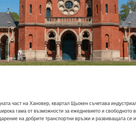
ата част на Хановер, квартал Щьокен съчетава индустриал
 широка гама от възможности за ежедневието и свободното 
арение на добрите транспортни връзки и развиващата се ин