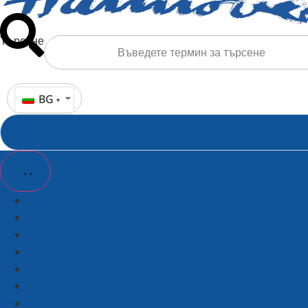
Търсене
BG
Билети и обиколки
Пакетни оферти
Групови оферти
Места за посещение
Регион Хановер
Настаняване
Туристическа информация