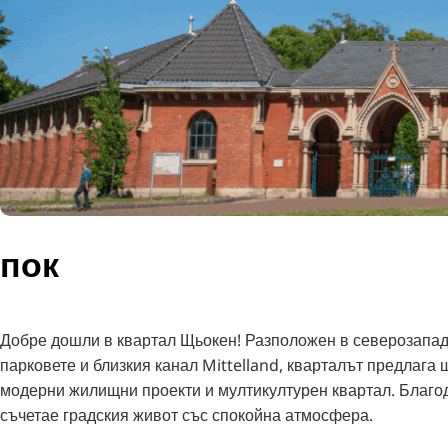
пок
Добре дошли в квартал Щьокен! Разположен в северозападн
парковете и близкия канал Mittelland, кварталът предлага
модерни жилищни проекти и мултикултурен квартал. Благод
съчетае градския живот със спокойна атмосфера.