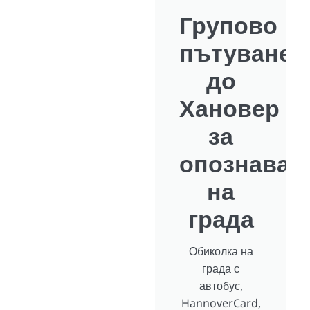
Групово
пътуване
до
Хановер
за
опознаван
на
града
Обиколка на
града с
автобус,
HannoverCard,