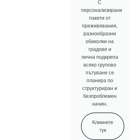
С
персонализирани
пакети от
преживявания,
разнообразни
обиколки на
градове и
лична подкрепа
всяко групово
пътуване се
планира по
структуриран и
безпроблемен
начин.
Кликнете
тук