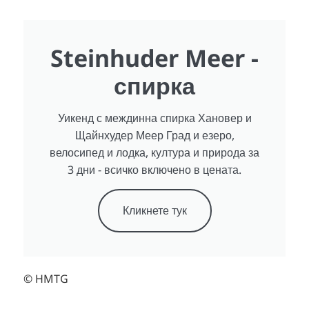
Steinhuder Meer -
спирка
Уикенд с междинна спирка Хановер и
Щайнхудер Меер Град и езеро,
велосипед и лодка, култура и природа за
3 дни - всичко включено в цената.
Кликнете тук
© HMTG