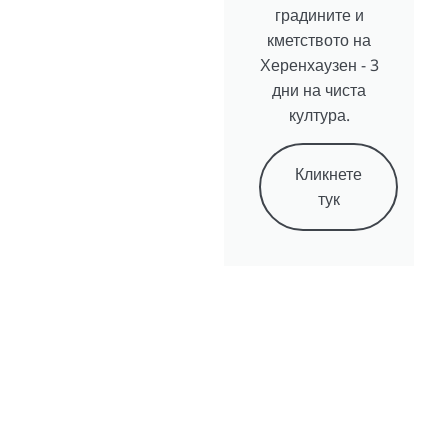
градините и
кметството на
Херенхаузен - 3
дни на чиста
култура.
Кликнете
тук