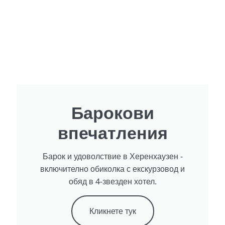
Барокови
впечатления
Барок и удоволствие в Херенхаузен -
включително обиколка с екскурзовод и
обяд в 4-звезден хотел.
Кликнете тук